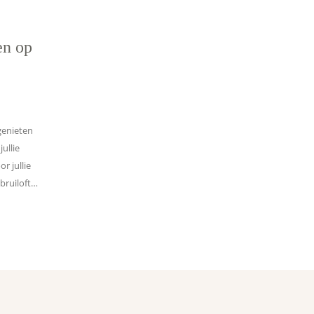
en op
genieten
ullie
r jullie
 bruiloft…