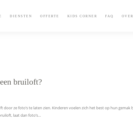
E
DIENSTEN
OFFERTE
KIDS CORNER
FAQ
OVER
een bruiloft?
 door ze foto’s te laten zien. Kinderen voelen zich het best op hun gemak b
uiloft, laat dan foto’s…