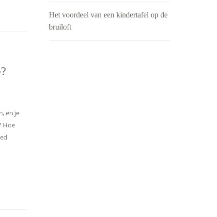
Het voordeel van een kindertafel op de
bruiloft
e?
, en je
t? Hoe
oed